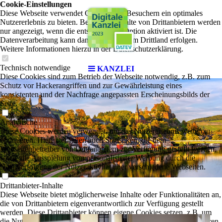
Cookie-Einstellungen
Diese Webseite verwendet Cookies, um Besuchern ein optimales
Nutzererlebnis zu bieten. Bestimmte Inhalte von Drittanbietern werden
nur angezeigt, wenn die entsprechende Option aktiviert ist. Die
Datenverarbeitung kann dann auch in einem Drittland erfolgen.
Weitere Informationen hierzu in der Datenschutzerklärung.
Technisch notwendige
KANZLEI
Diese Cookies sind zum Betrieb der Webseite notwendig, z.B. zum
Schutz vor Hackerangriffen und zur Gewährleistung eines
konsistenten und der Nachfrage angepassten Erscheinungsbilds der
Seite.
Analytische
Diese Cookies werden verwendet, um das Nutzererlebnis weiter zu
optimieren. Hierunter fallen auch Statistiken, die dem
Webseitenbetreiber von Drittanbietern zur Verfügung gestellt werden,
sowie die Ausspielung von personalisierter Werbung durch die
Nachverfolgung der Nutzeraktivität über verschiedene Webseiten.
Drittanbieter-Inhalte
Diese Webseite bietet möglicherweise Inhalte oder Funktionalitäten an,
die von Drittanbietern eigenverantwortlich zur Verfügung gestellt
werden. Diese Drittanbieter können eigene Cookies setzen, z.B. um
die Nutzeraktivität zu verfolgen oder ihre Angebote zu personalisieren