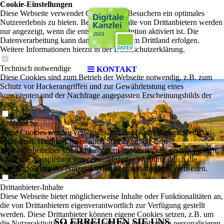
Cookie-Einstellungen
Diese Webseite verwendet Cookies, um Besuchern ein optimales
Nutzererlebnis zu bieten. Bestimmte Inhalte von Drittanbietern werden
nur angezeigt, wenn die entsprechende Option aktiviert ist. Die
Datenverarbeitung kann dann auch in einem Drittland erfolgen.
Weitere Informationen hierzu in der Datenschutzerklärung.
Technisch notwendige
KONTAKT
Diese Cookies sind zum Betrieb der Webseite notwendig, z.B. zum
Schutz vor Hackerangriffen und zur Gewährleistung eines
konsistenten und der Nachfrage angepassten Erscheinungsbilds der
Seite.
Analytische
Diese Cookies werden verwendet, um das Nutzererlebnis weiter zu
optimieren. Hierunter fallen auch Statistiken, die dem
Webseitenbetreiber von Drittanbietern zur Verfügung gestellt werden,
sowie die Ausspielung von personalisierter Werbung durch die
Nachverfolgung der Nutzeraktivität über verschiedene Webseiten.
Drittanbieter-Inhalte
Diese Webseite bietet möglicherweise Inhalte oder Funktionalitäten an,
die von Drittanbietern eigenverantwortlich zur Verfügung gestellt
werden. Diese Drittanbieter können eigene Cookies setzen, z.B. um
SO ERREICHEN SIE UNS
die Nutzeraktivität zu verfolgen oder ihre Angebote zu personalisieren