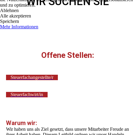
WIR SUCHEN SIE
und zu optimieren.
Ablehnen
Alle akzeptieren
Speichern
Mehr Informationen
Offene Stellen:
Steuerfachangestellte/r
Steuerfachwirt/in
Warum wir:
Wir haben uns als Ziel gesetzt, dass unsere Mitarbeiter Freude an
ihrer Arbeit haben. Diesem Leitbild ordnen wir unser Handeln