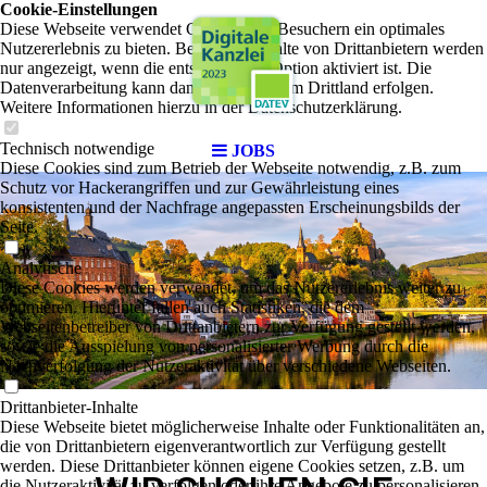
Cookie-Einstellungen
Diese Webseite verwendet Cookies, um Besuchern ein optimales
Nutzererlebnis zu bieten. Bestimmte Inhalte von Drittanbietern werden
nur angezeigt, wenn die entsprechende Option aktiviert ist. Die
Datenverarbeitung kann dann auch in einem Drittland erfolgen.
Weitere Informationen hierzu in der Datenschutzerklärung.
Technisch notwendige
JOBS
Diese Cookies sind zum Betrieb der Webseite notwendig, z.B. zum
Schutz vor Hackerangriffen und zur Gewährleistung eines
konsistenten und der Nachfrage angepassten Erscheinungsbilds der
Seite.
Analytische
Diese Cookies werden verwendet, um das Nutzererlebnis weiter zu
optimieren. Hierunter fallen auch Statistiken, die dem
Webseitenbetreiber von Drittanbietern zur Verfügung gestellt werden,
sowie die Ausspielung von personalisierter Werbung durch die
Nachverfolgung der Nutzeraktivität über verschiedene Webseiten.
Drittanbieter-Inhalte
Diese Webseite bietet möglicherweise Inhalte oder Funktionalitäten an,
die von Drittanbietern eigenverantwortlich zur Verfügung gestellt
werden. Diese Drittanbieter können eigene Cookies setzen, z.B. um
die Nutzeraktivität zu verfolgen oder ihre Angebote zu personalisieren