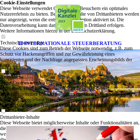
Cookie-Einstellungen
Diese Webseite verwendet Cookies, um Besuchern ein optimales
Nutzererlebnis zu bieten. Bestimmte Inhalte von Drittanbietern werden
nur angezeigt, wenn die entsprechende Option aktiviert ist. Die
Datenverarbeitung kann dann auch in einem Drittland erfolgen.
Weitere Informationen hierzu in der Datenschutzerklärung.
Technisch notwendige
INTERNATIONALE STEUERBERATUNG
Diese Cookies sind zum Betrieb der Webseite notwendig, z.B. zum
Schutz vor Hackerangriffen und zur Gewährleistung eines
konsistenten und der Nachfrage angepassten Erscheinungsbilds der
Seite.
Analytische
Diese Cookies werden verwendet, um das Nutzererlebnis weiter zu
optimieren. Hierunter fallen auch Statistiken, die dem
Webseitenbetreiber von Drittanbietern zur Verfügung gestellt werden,
sowie die Ausspielung von personalisierter Werbung durch die
Nachverfolgung der Nutzeraktivität über verschiedene Webseiten.
Drittanbieter-Inhalte
Diese Webseite bietet möglicherweise Inhalte oder Funktionalitäten an,
die von Drittanbietern eigenverantwortlich zur Verfügung gestellt
werden. Diese Drittanbieter können eigene Cookies setzen, z.B. um
die Nutzeraktivität zu verfolgen oder ihre Angebote zu personalisieren