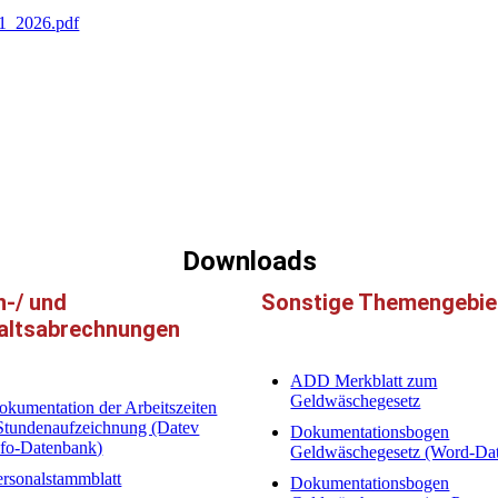
 1_2026.pdf
Downloads
n-/ und
Sonstige Themengebie
altsabrechnungen
ADD Merkblatt zum
Geldwäschegesetz
okumentation der Arbeitszeiten
 Stundenaufzeichnung (Datev
Dokumentationsbogen
nfo-Datenbank)
Geldwäschegesetz (Word-Dat
ersonalstammblatt
Dokumentationsbogen