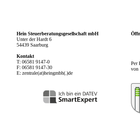
Hein Steuer­beratungs­gesellschaft mbH
Öff
Unter der Hardt 6
54439 Saarburg
Kontakt
T: 06581 9147-0
Per 
F: 06581 9147-30
von 
E: zentrale(at)heingmbh(.)de