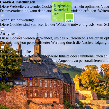
Cookie-Einstellungen
Diese Webseite verwendet Cookies, um Besuchern ein optimales Nutzerer
Datenverarbeitung kann dann auch in einem Drittland erfolgen. Weiter
Technisch notwendige
Diese Cookies sind zum Betrieb der Webseite notwendig, z.B. zum Sch
Analytische
Diese Cookies werden verwendet, um das Nutzererlebnis weiter zu optim
Ausspielung von personalisierter Werbung durch die Nachverfolgung de
Drittanbieter-Inhalte
Diese Webseite bietet möglicherweise Inhalte oder Funktionalitäten an,
Nutzeraktivität zu verfolgen oder ihre Angebote zu personalisieren und
Ablehnen
Alle akzeptieren
Speichern
Mehr Informationen