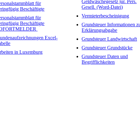
Geldwäschegesetz jur. Pers.
ersonalstammblatt für
Gesell. (Word-Datei)
eringfügig Beschäftigte
Vermieterbescheinigung
ersonalstammblatt für
eringfügig Beschäftigte
Grundsteuer Informationen z
OFORTMELDER
Erklärungsabgabe
tundenaufzeichnungen Excel-
Grundsteuer Landwirtschaft
abelle
Grundsteuer Grundstücke
rbeiten in Luxemburg
Grundsteuer Daten und
Begrifflichkeiten