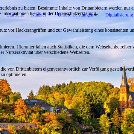
lebnis zu bieten. Bestimmte Inhalte von Drittanbietern werden nur ang
e Informationen hierzu in der Datenschutzerklärung.
Startseite
Kanzlei
Unsere Leistungen
Digitalisierung
utz vor Hackerangriffen und zur Gewährleistung eines konsistenten un
ieren. Hierunter fallen auch Statistiken, die dem Webseitenbetreiber v
r Nutzeraktivität über verschiedene Webseiten.
 die von Drittanbietern eigenverantwortlich zur Verfügung gestellt wer
 zu optimieren.